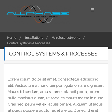
Skip
to
content
Home
Installations
Wireless Networks
Control Systems & Processes
CONTROL SYSTEMS & PROCESSES
Lorem ipsum dolor sit amet, consectetur adipiscing
elit. Vestibulum at nunc tempor ligula ornare dignissim.
Mauris bibendum, arcu sit amet blandit porta, lorem
nulla maximus quam, ut sodales mauris massa in nunc.
Cras nec ipsum vel ex iaculis ornare. Aliquam ut lacus
at purus posuere auctor eget a eros. Donec id erat