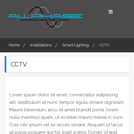
Skip
to
content
Home
Installations
Smart Lighting
CCTV
CCTV
Lorem ipsum dolor sit amet, consectetur adipiscing
elit. Vestibulum at nunc tempor ligula ornare dignissim.
Mauris bibendum, arcu sit amet blandit porta, lorem
nulla maximus quam, ut sodales mauris massa in nunc.
Cras nec ipsum vel ex iaculis ornare. Aliquam ut lacus
at purus posuere auctor eget a eros. Donec id erat